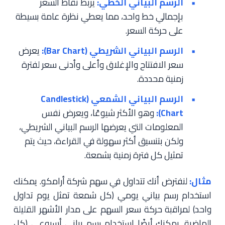
الرسم البياني الخطي:
يربط نقاط السعر
بإجمالي خط واحد، مما يعطي نظرة عامة بسيطة
على حركة السعر.
الرسم البياني الشريطي (Bar Chart):
يعرض
سعر الافتتاح والإغلاق وأعلى وأدنى سعر لفترة
زمنية محددة.
الرسم البياني الشمعي (Candlestick
Chart):
وهو الأكثر شيوعًا، ويعرض نفس
المعلومات التي يعرضها الرسم البياني الشريطي،
ولكن بتنسيق أكثر سهولة في القراءة، حيث يتم
تمثيل كل فترة زمنية بشمعة.
مثال:
لنفترض أنك تتداول في سهم شركة أرامكو. يمكنك
استخدام رسم بياني يومي (كل شمعة تمثل يوم تداول
واحد) لمراقبة حركة سعر السهم على مدار الأشهر القليلة
الماضية. يمكنك أيضًا استخدام رسم بياني أسبوعي (كل