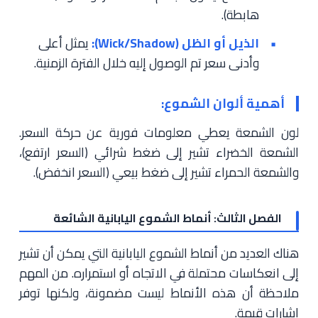
هابطة).
الذيل أو الظل (Wick/Shadow):
يمثل أعلى
وأدنى سعر تم الوصول إليه خلال الفترة الزمنية.
أهمية ألوان الشموع:
لون الشمعة يعطي معلومات فورية عن حركة السعر.
الشمعة الخضراء تشير إلى ضغط شرائي (السعر ارتفع)،
والشمعة الحمراء تشير إلى ضغط بيعي (السعر انخفض).
الفصل الثالث: أنماط الشموع اليابانية الشائعة
هناك العديد من أنماط الشموع اليابانية التي يمكن أن تشير
إلى انعكاسات محتملة في الاتجاه أو استمراره. من المهم
ملاحظة أن هذه الأنماط ليست مضمونة، ولكنها توفر
إشارات قيمة.