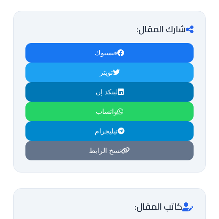
شارك المقال:
فيسبوك
تويتر
لينكد إن
واتساب
تيليجرام
نسخ الرابط
كاتب المقال: