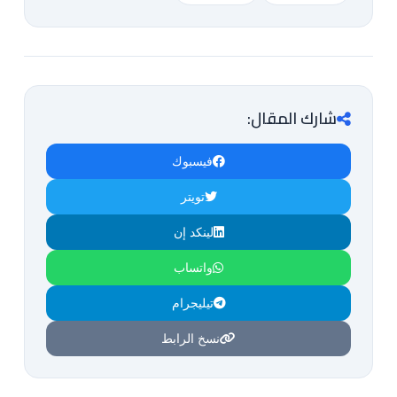
شارك المقال:
فيسبوك
تويتر
لينكد إن
واتساب
تيليجرام
نسخ الرابط