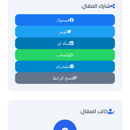
شارك المقال:
فيسبوك
تويتر
لينكد إن
واتساب
تيليجرام
نسخ الرابط
كاتب المقال: