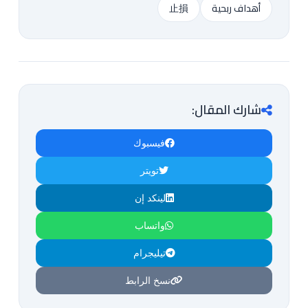
أهداف ربحية
止損
شارك المقال:
فيسبوك
تويتر
لينكد إن
واتساب
تيليجرام
نسخ الرابط