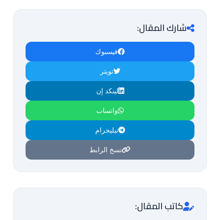
شارك المقال:
فيسبوك
تويتر
لينكد إن
واتساب
تيليجرام
نسخ الرابط
كاتب المقال: