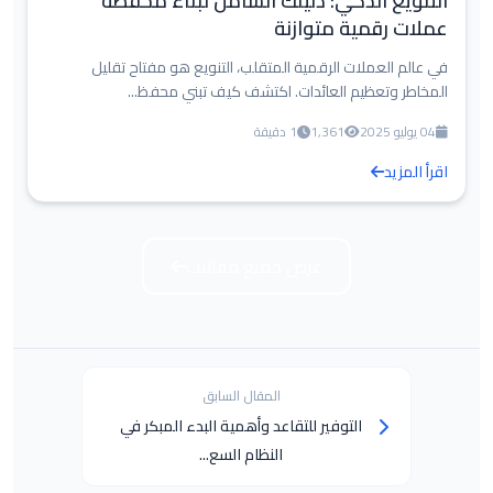
التنويع الذكي: دليلك الشامل لبناء محفظة
عملات رقمية متوازنة
في عالم العملات الرقمية المتقلب، التنويع هو مفتاح تقليل
المخاطر وتعظيم العائدات. اكتشف كيف تبني محفظ...
04 يوليو 2025
1,361
1 دقيقة
اقرأ المزيد
عرض جميع مقالات
المقال السابق
التوفير للتقاعد وأهمية البدء المبكر في
النظام السع...