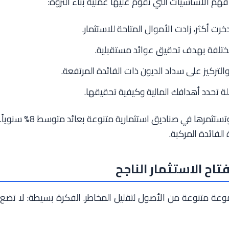
هم الأساسيات التي تقوم عليها عملية بناء الثروة:
دخرت أكثر، زادت الأموال المتاحة للاستثمار.
تلفة بهدف تحقيق عوائد مستقبلية.
والتركيز على سداد الديون ذات الفائدة المرتفعة.
 تحدد أهدافك المالية وكيفية تحقيقها.
لنفترض أنك تدخر 10% من دخلك الشهري وتستثمرها في صناديق استثمارية متنوعة بعائد متوسط 8% سنوياً.
الفائدة المركبة.
تاح الاستثمار الناجح
جموعة متنوعة من الأصول لتقليل المخاطر. الفكرة بسيطة: لا تضع