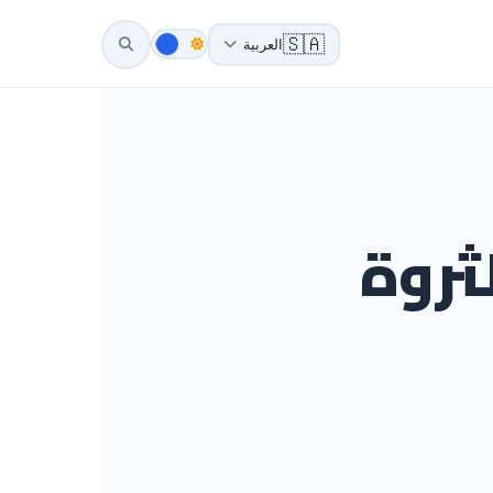
🇸🇦
العربية
ثروة