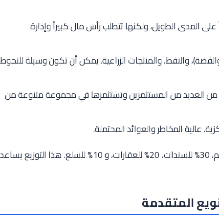
 على المدى الطويل، ولكنها تتطلب رأس مال كبيراً وإدارة
لفضة)، والنفط، والمنتجات الزراعية. يمكن أن تكون وسيلة للتحوط
 من العديد من المستثمرين وتستثمرها في مجموعة متنوعة من
ة. عالية المخاطر والعوائد المحتملة.
يمكنك تخصيص 40% من محفظتك للأسهم، 30% للسندات، 20% للعقارات، و 10% للسلع. هذا التوزيع يساعد
تنويع المتقدمة