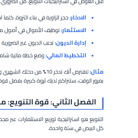
قبل الغوص في استراتيجيات التنويع، من الضروري ف
الادخار:
حجر الزاوية في بناء الثروة. كلما ا
الاستثمار:
توظيف الأموال في أصول مخ
إدارة الديون:
تجنب الديون غير الضرورية 
التخطيط المالي:
وضع خطة مالية شاملة
مثال:
بمرور الوقت، ستتراكم لديك ثروة كبيرة بفضل قوة 
الفصل الثاني: قوة التنويع: مف
التنويع هو استراتيجية توزيع الاستثمارات عبر م
كل البيض في سلة واحدة.