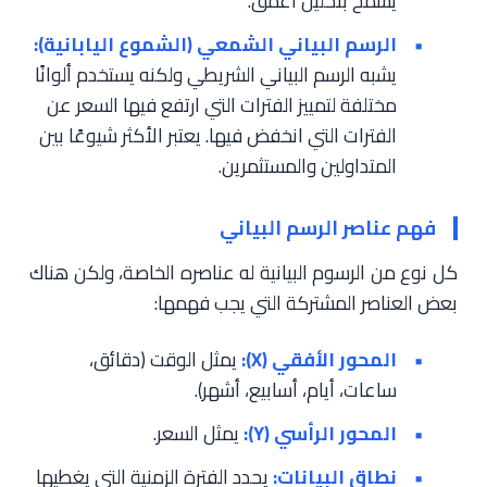
يسمح بتحليل أعمق.
الرسم البياني الشمعي (الشموع اليابانية):
يشبه الرسم البياني الشريطي ولكنه يستخدم ألوانًا
مختلفة لتمييز الفترات التي ارتفع فيها السعر عن
الفترات التي انخفض فيها. يعتبر الأكثر شيوعًا بين
المتداولين والمستثمرين.
فهم عناصر الرسم البياني
كل نوع من الرسوم البيانية له عناصره الخاصة، ولكن هناك
بعض العناصر المشتركة التي يجب فهمها:
المحور الأفقي (X):
يمثل الوقت (دقائق،
ساعات، أيام، أسابيع، أشهر).
المحور الرأسي (Y):
يمثل السعر.
نطاق البيانات:
يحدد الفترة الزمنية التي يغطيها