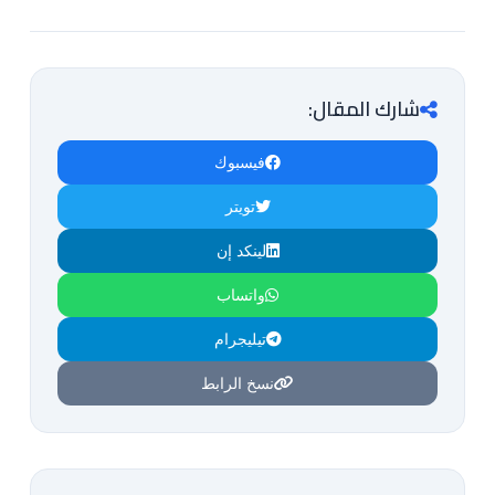
شارك المقال:
فيسبوك
تويتر
لينكد إن
واتساب
تيليجرام
نسخ الرابط