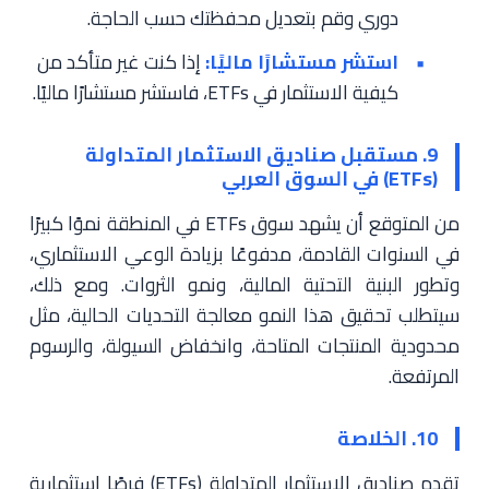
دوري وقم بتعديل محفظتك حسب الحاجة.
استشر مستشارًا ماليًا:
إذا كنت غير متأكد من
كيفية الاستثمار في ETFs، فاستشر مستشارًا ماليًا.
9. مستقبل صناديق الاستثمار المتداولة
(ETFs) في السوق العربي
من المتوقع أن يشهد سوق ETFs في المنطقة نموًا كبيرًا
في السنوات القادمة، مدفوعًا بزيادة الوعي الاستثماري،
وتطور البنية التحتية المالية، ونمو الثروات. ومع ذلك،
سيتطلب تحقيق هذا النمو معالجة التحديات الحالية، مثل
محدودية المنتجات المتاحة، وانخفاض السيولة، والرسوم
المرتفعة.
10. الخلاصة
تقدم صناديق الاستثمار المتداولة (ETFs) فرصًا استثمارية