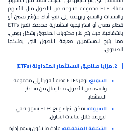
الاستثمار التي يتم تداولها في البورصة تمامًا مثل الأسهم.
يمتلك ETF مجموعة متنوعة من الأصول مثل الأسهم
والسندات والسلع، ويهدف إلى تتبع أداء مؤشر معين أو
قطاع معين أو استراتيجية استثمارية محددة. تتميز ETFs
بالشفافية، حيث يتم نشر محتويات الصندوق بشكل يومي،
مما يتيح للمستثمرين معرفة الأصول التي يمتلكها
الصندوق.
2. مزايا صناديق الاستثمار المتداولة (ETFs)
التنويع:
توفر ETFs وصولاً فوريًا إلى مجموعة
واسعة من الأصول، مما يقلل من مخاطر
الاستثمار.
السيولة:
يمكن شراء وبيع ETFs بسهولة في
البورصة خلال ساعات التداول.
التكلفة المنخفضة:
عادة ما تكون رسوم إدارة