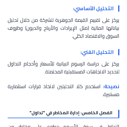
التحليل الأساسي:
يركز على تقييم القيمة الجوهرية للشركة من خلال تحليل
بياناتها المالية (مثل الإيرادات والأرباح والديون) وظروف
السوق والاقتصاد الكلي.
التحليل الفني:
يركز على دراسة الرسوم البيانية للأسعار وأحجام التداول
لتحديد الاتجاهات المستقبلية المحتملة.
نصيحة:
استخدم كلا التحليلين لاتخاذ قرارات استثمارية
مستنيرة.
الفصل الخامس: إدارة المخاطر في "تداول"
التداول في سوق الأسهم ينطوي على مخاطر. من