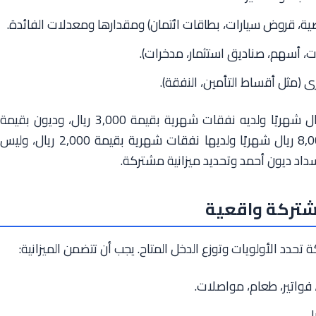
ة، قروض سيارات، بطاقات ائتمان) ومقدارها ومعدلات الفائدة.
، أسهم، صناديق استثمار، مدخرات).
رى (مثل أقساط التأمين، النفقة).
مثال عملي: لنفترض أن أحمد يكسب 10,000 ريال شهريًا ولديه نفقات شهرية بقيمة 3,000 ريال، وديون بقيمة
20,000 ريال بفائدة 10%. بينما سارة تكسب 8,000 ريال شهريًا ولديها نفقات شهرية بقيمة 2,000 ريال، وليس
داد ديون أحمد وتحديد ميزانية مشتركة.
مشتركة واقعية
تحدد الأولويات وتوزع الدخل المتاح. يجب أن تتضمن الميزانية:
فواتير، طعام، مواصلات.
.