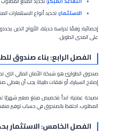
التقاعد المبكر:
تحديد المبلغ المطلوب 
الاستثمار:
تحديد أنواع الاستثمارات المن
إحصائية: وفقًا لدراسة حديثة، الأزواج الذين يحد
على المدى الطويل.
الفصل الرابع: بناء صندوق للط
صندوق الطوارئ هو شبكة الأمان المالي التي تح
إصلاح السيارة، أو نفقات طبية). يجب أن يغطي صندوق الطوارئ ما لا 
نصيحة عملية: ابدأ بتخصيص مبلغ صغير شهريًا لص
المطلوب. احتفظ بالصندوق في حساب توفير منفصل
الفصل الخامس: الاستثمار بح