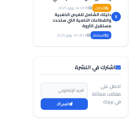
التداول
1,818
14 يونيو 2025
دليلك الشامل للفرص الذهبية
5
والقطاعات النامية التي ستحدد
مستقبل الثروة
الاستثمار
1,812
14 يونيو 2025
اشترك في النشرة
احصل على
البريد الإلكتروني
مقالات مماثلة
في بريدك
اشتراك