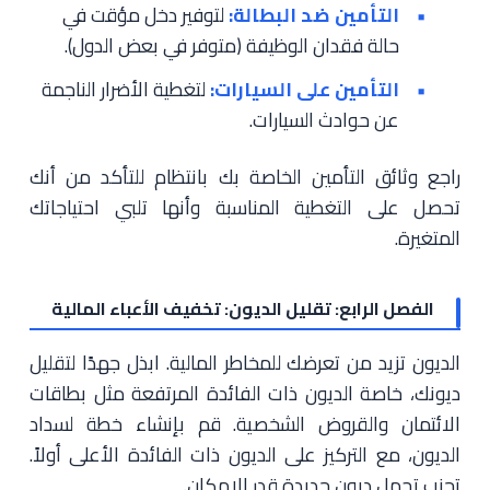
التأمين ضد البطالة:
لتوفير دخل مؤقت في
حالة فقدان الوظيفة (متوفر في بعض الدول).
التأمين على السيارات:
لتغطية الأضرار الناجمة
عن حوادث السيارات.
راجع وثائق التأمين الخاصة بك بانتظام للتأكد من أنك
تحصل على التغطية المناسبة وأنها تلبي احتياجاتك
المتغيرة.
الفصل الرابع: تقليل الديون: تخفيف الأعباء المالية
الديون تزيد من تعرضك للمخاطر المالية. ابذل جهدًا لتقليل
ديونك، خاصة الديون ذات الفائدة المرتفعة مثل بطاقات
الائتمان والقروض الشخصية. قم بإنشاء خطة لسداد
الديون، مع التركيز على الديون ذات الفائدة الأعلى أولاً.
تجنب تحمل ديون جديدة قدر الإمكان.