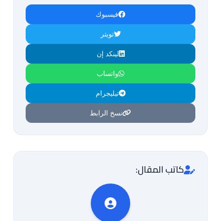
فيسبوك
تويتر
لينكد إن
واتساب
تيليجرام
نسخ الرابط
كاتب المقال: