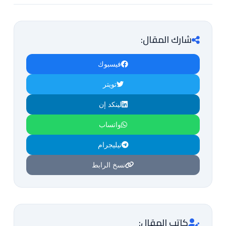
شارك المقال:
فيسبوك
تويتر
لينكد إن
واتساب
تيليجرام
نسخ الرابط
كاتب المقال: