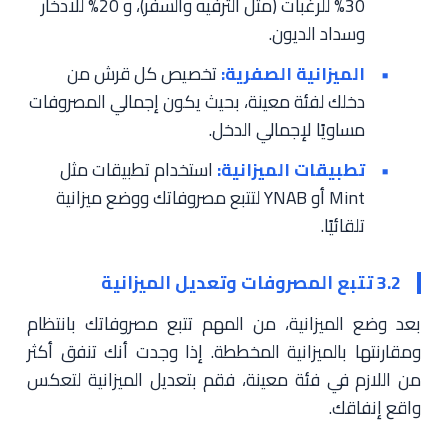
30% للرغبات (مثل الترفيه والسفر)، و 20% للادخار
وسداد الديون.
الميزانية الصفرية:
تخصيص كل قرش من
دخلك لفئة معينة، بحيث يكون إجمالي المصروفات
مساويًا لإجمالي الدخل.
تطبيقات الميزانية:
استخدام تطبيقات مثل
Mint أو YNAB لتتبع مصروفاتك ووضع ميزانية
تلقائيًا.
3.2 تتبع المصروفات وتعديل الميزانية
بعد وضع الميزانية، من المهم تتبع مصروفاتك بانتظام
ومقارنتها بالميزانية المخططة. إذا وجدت أنك تنفق أكثر
من اللازم في فئة معينة، فقم بتعديل الميزانية لتعكس
واقع إنفاقك.