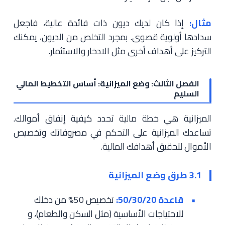
مثال:
إذا كان لديك ديون ذات فائدة عالية، فاجعل
سدادها أولوية قصوى. بمجرد التخلص من الديون، يمكنك
التركيز على أهداف أخرى مثل الادخار والاستثمار.
الفصل الثالث: وضع الميزانية: أساس التخطيط المالي
السليم
الميزانية هي خطة مالية تحدد كيفية إنفاق أموالك.
تساعدك الميزانية على التحكم في مصروفاتك وتخصيص
الأموال لتحقيق أهدافك المالية.
3.1 طرق وضع الميزانية
قاعدة 50/30/20:
تخصيص 50% من دخلك
للاحتياجات الأساسية (مثل السكن والطعام)، و