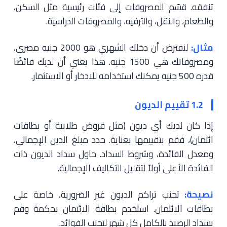
تنفقه. قسّم المصروفات إلى فئات رئيسية مثل السكن،
والطعام، والنقل، والترفيه، والمصروفات الدراسية.
مثال:
لنفترض أن دخلك الشهري هو 2000 جنيه مصري،
ومصروفاتك هي 1500 جنيه. هذا يعني أن لديك فائضًا
قدره 500 جنيه يمكنك استخدامه للادخار أو الاستثمار.
1.2 تقييم الديون
إذا كان لديك أي ديون (مثل قروض طلابية أو بطاقات
ائتمان)، فقم بتقييمها بعناية. حدد مبلغ الدين الإجمالي،
ومعدل الفائدة، وشروط السداد. حاول سداد الديون ذات
الفائدة الأعلى أولاً لتقليل التكاليف الإجمالية.
نصيحة:
تجنب تراكم الديون غير الضرورية، خاصة على
بطاقات الائتمان. استخدم بطاقة الائتمان بحكمة وقم
بسداد الرصيد بالكامل كل شهر لتجنب الفوائد.