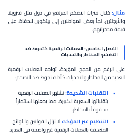
مثال:
خلال فترات التضخم المرتفع في دول مثل فنزويلا
والأرجنتين، لجأ بعض المواطنين إلى بيتكوين للحفاظ على
قيمة مدخراتهم.
الفصل الخامس: العملات الرقمية كتحوط ضد
التضخم: المخاطر والتحديات
على الرغم من الحجج المؤيدة، تواجه العملات الرقمية
العديد من المخاطر والتحديات كأداة تحوط ضد التضخم:
التقلبات الشديدة:
تشتهر العملات الرقمية
بتقلباتها السعرية الكبيرة، مما يجعلها استثماراً
محفوفاً بالمخاطر.
التنظيم غير المؤكد:
لا تزال القوانين واللوائح
المتعلقة بالعملات الرقمية غير واضحة في العديد