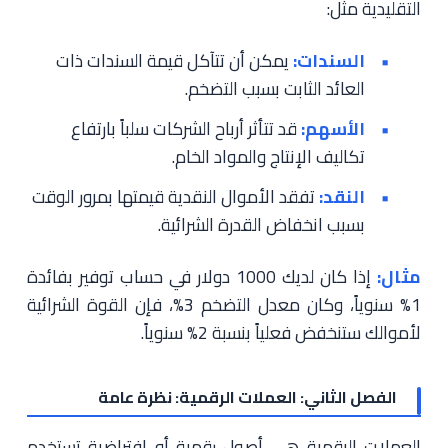
التقليدية مثل:
السندات:
يمكن أن تتآكل قيمة السندات ذات
العائد الثابت بسبب التضخم.
الأسهم:
قد تتأثر أرباح الشركات سلباً بارتفاع
تكاليف الإنتاج والمواد الخام.
النقد:
تفقد الأموال النقدية قيمتها بمرور الوقت
بسبب انخفاض القدرة الشرائية.
مثال:
إذا كان لديك 1000 دولار في حساب توفير بفائدة
1% سنوياً، وكان معدل التضخم 3%، فإن القوة الشرائية
لأموالك ستنخفض فعلياً بنسبة 2% سنوياً.
الفصل الثاني: العملات الرقمية: نظرة عامة
العملات الرقمية هي أصول رقمية أو افتراضية تستخدم