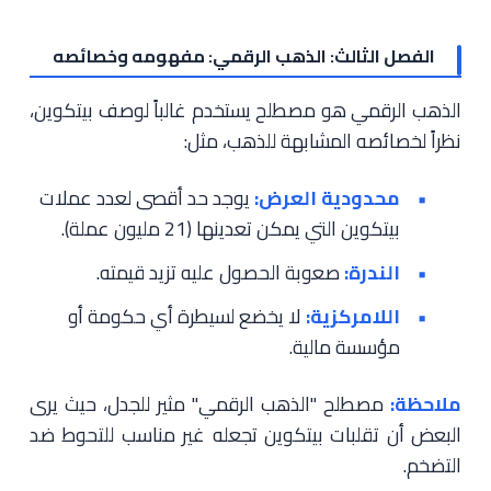
الفصل الثالث: الذهب الرقمي: مفهومه وخصائصه
الذهب الرقمي هو مصطلح يستخدم غالباً لوصف بيتكوين،
نظراً لخصائصه المشابهة للذهب، مثل:
محدودية العرض:
يوجد حد أقصى لعدد عملات
بيتكوين التي يمكن تعدينها (21 مليون عملة).
الندرة:
صعوبة الحصول عليه تزيد قيمته.
اللامركزية:
لا يخضع لسيطرة أي حكومة أو
مؤسسة مالية.
ملاحظة:
مصطلح "الذهب الرقمي" مثير للجدل، حيث يرى
البعض أن تقلبات بيتكوين تجعله غير مناسب للتحوط ضد
التضخم.