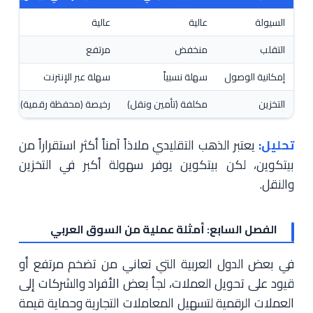
السيولة
عالية
عالية
التقلب
منخفض
مرتفع
إمكانية الوصول
سهلة نسبياً
سهلة عبر الإنترنت
التخزين
مكلفة (تأمين ونقل)
رخيصة (محفظة رقمية)
تحليل:
يعتبر الذهب التقليدي ملاذاً آمناً أكثر استقراراً من
بيتكوين، لكن بيتكوين يوفر سهولة أكبر في التخزين
والنقل.
الفصل السابع: أمثلة عملية من السوق العربي
في بعض الدول العربية التي تعاني من تضخم مرتفع أو
قيود على تحويل العملات، لجأ بعض الأفراد والشركات إلى
العملات الرقمية لتسهيل المعاملات التجارية وحماية قيمة