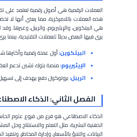
العملات الرقمية هي أصول رقمية تعتمد على تقني
هذه العملات باللامركزية، مما يعني أنها لا ت
هي البيتكوين، والإيثيريوم، والريبل، وغيرها. وق
يرى فيها البعض بديلاً للعملات التقليدية، بينما ير
البيتكوين:
أول عملة رقمية وأكثرها شه
الإيثيريوم:
منصة بلوك تشين تدعم العقود 
الريبل:
بروتوكول دفع يهدف إلى تسهيل الت
الفصل الثاني: الذكاء الاصطنا
الذكاء الاصطناعي هو فرع من فروع علوم الحاس
الذهنية البشرية، مثل التعلم والاستنتاج وحل ال
البيانات، والتنبؤ بالأسعار، وإدارة المخاطر، وتنفي