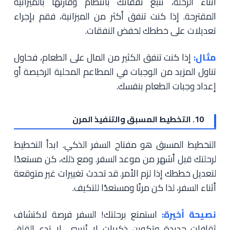
أثناء الرحلة، تتبع نفقاتك بانتظام وقارنها بالميزانية
المقترحة. إذا كنت تنفق أكثر من الميزانية، فقم بإجراء
تعديلات على خططك لخفض النفقات.
مثال:
إذا كنت تنفق الكثير من المال على الطعام، فحاول
تناول المزيد من الوجبات في المطاعم المحلية الرخيصة أو
إعداد وجبات الطعام بنفسك.
10. التخطيط المسبق والتنفيذ المرن
التخطيط المسبق هو مفتاح السفر الذكي. ابدأ التخطيط
لرحلتك قبل أشهر من موعد السفر. ومع ذلك، كن مستعدًا
لتعديل خططك إذا لزم الأمر. قد تحدث تغييرات غير متوقعة
أثناء السفر، لذا كن مرنًا ومستعدًا للتكيف.
نصيحة أخيرة:
استمتع برحلتك! السفر فرصة لاكتشاف
ثقافات جديدة وتكوين ذكريات لا تُنسى. لا تدع القلق