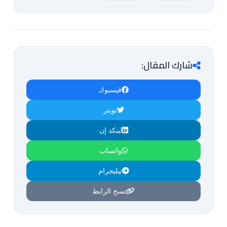
شارك المقال:
فيسبوك
تويتر
لينكد إن
واتساب
تيليجرام
نسخ الرابط