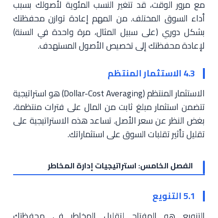
مع مرور الوقت، قد تتغير النسب المئوية لأصولك بسبب
أداء السوق المختلف. من المهم إعادة توازن محفظتك
بشكل دوري (على سبيل المثال، مرة واحدة في السنة)
لإعادة محفظتك إلى تخصيص الأصول المستهدف.
4.3 الاستثمار المنتظم
الاستثمار المنتظم (Dollar-Cost Averaging) هو استراتيجية
تتضمن استثمار مبلغ ثابت من المال على فترات منتظمة،
بغض النظر عن سعر الأصل. تساعد هذه الاستراتيجية على
تقليل تأثير تقلبات السوق على استثماراتك.
الفصل الخامس: استراتيجيات إدارة المخاطر
5.1 التنويع
التنويع هو المفتاح لتقليل المخاطر في محفظتك