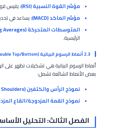
مؤشر القوة النسبية (RSI):
يقيس قوة ا
مؤشر الماكد (MACD):
يساعد في تحديد 
المتوسطات المتحركة (Moving Averages):
الرئيسية.
2.3 أنماط الرسوم البيانية (Head and Shoulders, Double Top/Bottom)
أنماط الرسوم البيانية هي تشكيلات تظهر على الر
بعض الأنماط الشائعة تشمل:
نموذج الرأس والكتفين (Head and Shoulders):
نموذج القمة المزدوجة/القاع المزدوج (ble Top/Bottom
الفصل الثالث: التحليل الأساسي