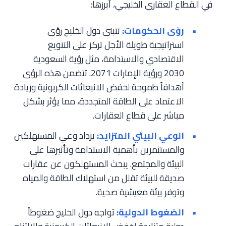
في القطاع العقاري الخليجي، أبرزها:
رؤى الحكومات:
تتبنى دول الخليج رؤى
استراتيجية طويلة الأجل تركز على التنويع
الاقتصادي والاستدامة، مثل رؤية السعودية
2030 ورؤية الإمارات 2071. تتضمن هذه الرؤى
أهدافاً طموحة لخفض الانبعاثات الكربونية وزيادة
الاعتماد على الطاقة المتجددة، مما يؤثر بشكل
مباشر على قطاع العقارات.
الوعي البيئي المتزايد:
يزداد وعي المستهلكين
والمستثمرين بأهمية الاستدامة وتأثيرها على
البيئة والمجتمع. يبحث المستهلكون عن عقارات
صديقة للبيئة تقلل من استهلاك الطاقة والمياه
وتوفر بيئة معيشية صحية.
الضغوط الدولية:
تواجه دول الخليج ضغوطاً