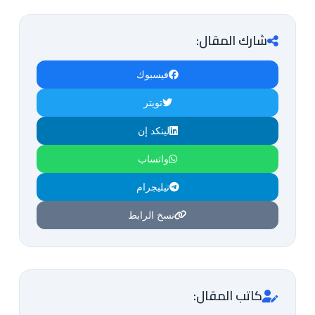
شارك المقال:
فيسبوك
تويتر
لينكد إن
واتساب
تيليجرام
نسخ الرابط
كاتب المقال: