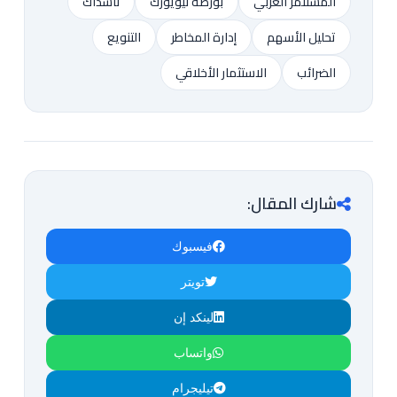
المستثمر العربي
بورصة نيويورك
ناسداك
تحليل الأسهم
إدارة المخاطر
التنويع
الضرائب
الاستثمار الأخلاقي
شارك المقال:
فيسبوك
تويتر
لينكد إن
واتساب
تيليجرام