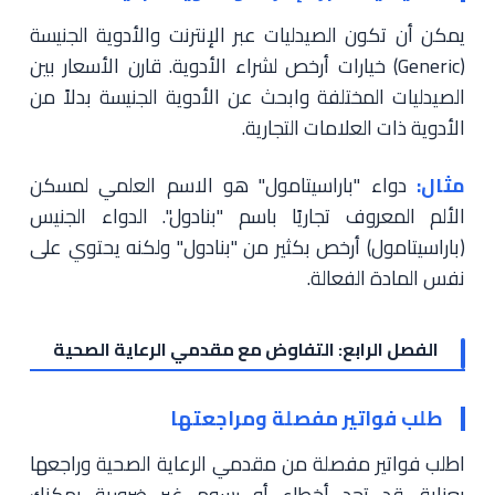
يمكن أن تكون الصيدليات عبر الإنترنت والأدوية الجنيسة
(Generic) خيارات أرخص لشراء الأدوية. قارن الأسعار بين
الصيدليات المختلفة وابحث عن الأدوية الجنيسة بدلاً من
الأدوية ذات العلامات التجارية.
مثال:
دواء "باراسيتامول" هو الاسم العلمي لمسكن
الألم المعروف تجاريًا باسم "بنادول". الدواء الجنيس
(باراسيتامول) أرخص بكثير من "بنادول" ولكنه يحتوي على
نفس المادة الفعالة.
الفصل الرابع: التفاوض مع مقدمي الرعاية الصحية
طلب فواتير مفصلة ومراجعتها
اطلب فواتير مفصلة من مقدمي الرعاية الصحية وراجعها
بعناية. قد تجد أخطاء أو رسوم غير ضرورية يمكنك