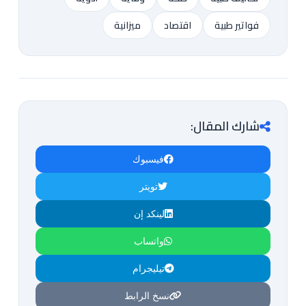
فواتير طبية
اقتصاد
ميزانية
شارك المقال:
فيسبوك
تويتر
لينكد إن
واتساب
تيليجرام
نسخ الرابط