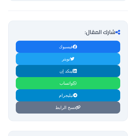
شارك المقال:
فيسبوك
تويتر
لينكد إن
واتساب
تيليجرام
نسخ الرابط