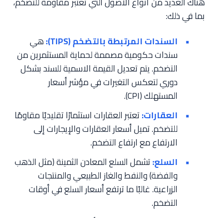
هناك العديد من أنواع الأصول التي تعتبر مقاومة للتضخم،
بما في ذلك:
السندات المرتبطة بالتضخم (TIPS):
هي
سندات حكومية مصممة لحماية المستثمرين من
التضخم. يتم تعديل القيمة الاسمية للسند بشكل
دوري لتعكس التغيرات في مؤشر أسعار
المستهلك (CPI).
العقارات:
تعتبر العقارات استثمارًا تقليديًا مقاومًا
للتضخم. تميل أسعار العقارات والإيجارات إلى
الارتفاع مع ارتفاع التضخم.
السلع:
تشمل السلع المعادن الثمينة (مثل الذهب
والفضة) والنفط والغاز الطبيعي والمنتجات
الزراعية. غالبًا ما ترتفع أسعار السلع في أوقات
التضخم.