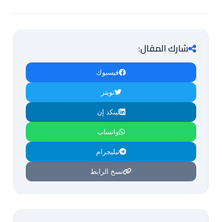
شارك المقال:
فيسبوك
تويتر
لينكد إن
واتساب
تيليجرام
نسخ الرابط