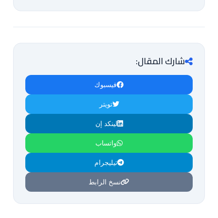
شارك المقال:
فيسبوك
تويتر
لينكد إن
واتساب
تيليجرام
نسخ الرابط