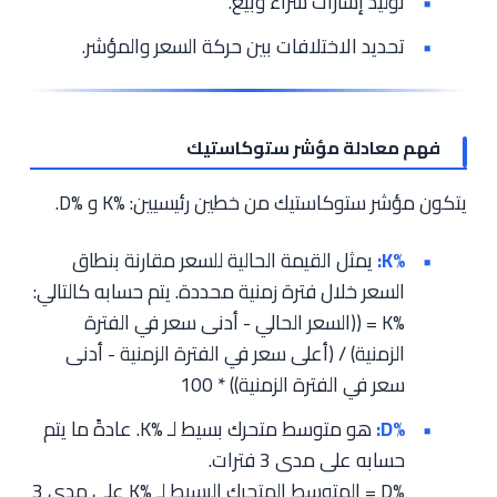
توليد إشارات شراء وبيع.
تحديد الاختلافات بين حركة السعر والمؤشر.
فهم معادلة مؤشر ستوكاستيك
يتكون مؤشر ستوكاستيك من خطين رئيسيين: %K و %D.
%K:
يمثل القيمة الحالية للسعر مقارنة بنطاق
السعر خلال فترة زمنية محددة. يتم حسابه كالتالي:
%K = ((السعر الحالي - أدنى سعر في الفترة
الزمنية) / (أعلى سعر في الفترة الزمنية - أدنى
سعر في الفترة الزمنية)) * 100
%D:
هو متوسط متحرك بسيط لـ %K. عادةً ما يتم
حسابه على مدى 3 فترات.
%D = المتوسط المتحرك البسيط لـ %K على مدى 3