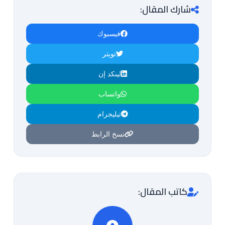
شارك المقال:
فيسبوك
تويتر
لينكد إن
واتساب
تيليجرام
نسخ الرابط
كاتب المقال: