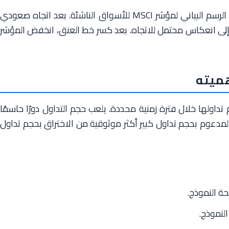
في عام 2022، ظهر نموذج الرأس والكتفين على الرسم البياني لمؤشر MSCI للأسواق الناشئة. بعد اتجاه صعودي
 إلى انعكاس محتمل للاتجاه. بعد كسر خط العنق، انخفض المؤشر
هميته
تداولها خلال فترة زمنية محددة. يلعب حجم التداول دورًا حاسمًا
ق المدعوم بحجم تداول كبير أكثر موثوقية من الاختراق بحجم تداول
حة النموذج.
لنموذج.