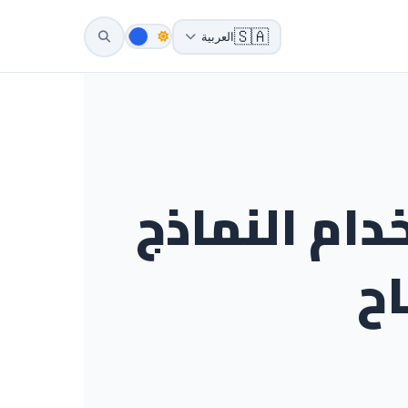
🇸🇦
العربية
دام النماذج
اح