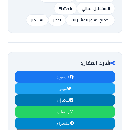
الاستقلال المالي
FinTech
تجميع كسور المشتريات
ادخار
استثمار
شارك المقال:
فيسبوك
تويتر
لينكد إن
واتساب
تيليجرام